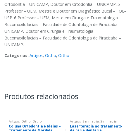
Ortodontia – UNICAMP, Doutor em Ortodontia – UNICAMP. 5
Professor – UEM, Mestre e Doutor em Diagnóstico Bucal – FOB-
USP. 6 Professor – UEM, Meste em Cirurgia e Traumatologia
Bucomaxilofaciais – Faculdade de Odontologia de Piracicaba –
UNICAMP, Doutor em Cirurgia e Traumatologia
Bucomaxilofaciais – Faculdade de Odontologia de Piracicaba –
UNICAMP.
Categorias:
Artigos
,
Ortho
,
Ortho
Produtos relacionados
Artigos
,
Ortho
,
Ortho
Artigos
,
Simmetria
,
Simmetria
Coluna Ortodontia e Ideias –
Laserterapia no tratamento
Tratamento de Mordida
da cárie dentária