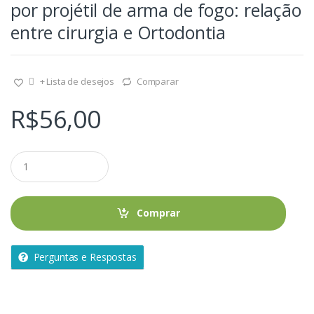
por projétil de arma de fogo: relação
entre cirurgia e Ortodontia
+ Lista de desejos
Comparar
R$
56,00
Q
u
a
n
t
Comprar
i
d
a
Perguntas e Respostas
d
e