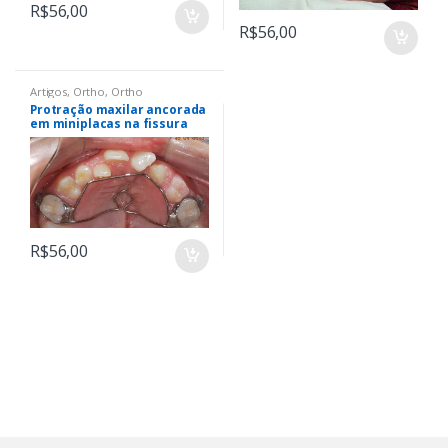
R$
56,00
R$
56,00
Artigos
,
Ortho
,
Ortho
Protração maxilar ancorada
em miniplacas na fissura
labiopalatina – do
diagnóstico à maturidade
esquelética
R$
56,00