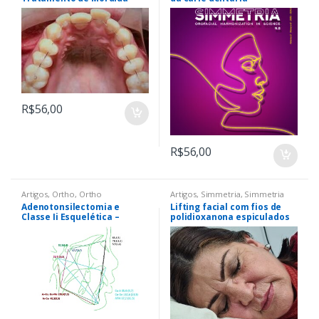
Aberta com a Técnica
Ortodôntica Fixa Sem
Bráquetes, com Tecnologia
Tridimensional 3DBOT
(Bracketless Orthodontics
Treatment)
R$
56,00
R$
56,00
Artigos
,
Ortho
,
Ortho
Artigos
,
Simmetria
,
Simmetria
Adenotonsilectomia e
Lifting facial com fios de
Classe Ii Esquelética –
polidioxanona espiculados
Estudo de Casocontrole
(PDO) em paciente com
assimetria facial