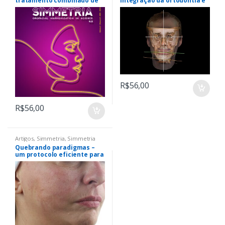
tratamento combinado de
integração da ortodontia e
ácido hialurônico e toxina
cirurgia ortognática por
botulínica “A” na
meio de um diagnóstico
harmonização facial
craniofacial tridimensional
em paciente com
assimetria facial
R$
56,00
R$
56,00
Artigos
,
Simmetria
,
Simmetria
Quebrando paradigmas –
um protocolo eficiente para
harmonizar e rejuvenescer
a face associando
tratamentos