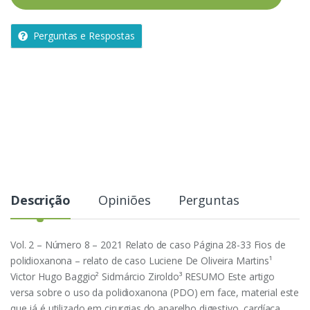
d
a
Perguntas e Respostas
d
e
Descrição
Opiniões
Perguntas
Vol. 2 – Número 8 – 2021 Relato de caso Página 28-33 Fios de
polidioxanona – relato de caso Luciene De Oliveira Martins¹
Victor Hugo Baggio² Sidmárcio Ziroldo³ RESUMO Este artigo
versa sobre o uso da polidioxanona (PDO) em face, material este
que já é utilizado em cirurgias do aparelho digestivo, cardíaca,