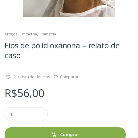
Artigos
,
Simmetria
,
Simmetria
Fios de polidioxanona – relato de
caso
+ Lista de desejos
Comparar
R$
56,00
Q
u
a
n
t
Comprar
i