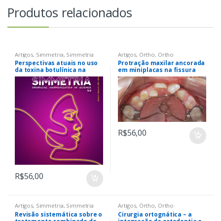
Produtos relacionados
Artigos
,
Simmetria
,
Simmetria
Artigos
,
Ortho
,
Ortho
Perspectivas atuais no uso
Protração maxilar ancorada
da toxina botulínica na
em miniplacas na fissura
implantodontia
labiopalatina – do
diagnóstico à maturidade
esquelética
R$
56,00
R$
56,00
Artigos
,
Simmetria
,
Simmetria
Artigos
,
Ortho
,
Ortho
Revisão sistemática sobre o
Cirurgia ortognática – a