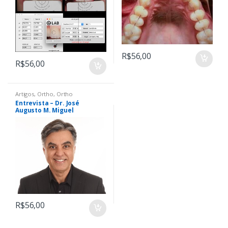
Tridimensional 3DBOT
(Bracketless Orthodontics
Treatment)
R$
56,00
R$
56,00
Artigos
,
Ortho
,
Ortho
Entrevista – Dr. José
Augusto M. Miguel
R$
56,00