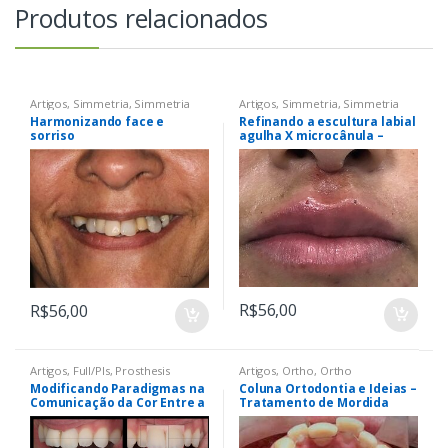
Produtos relacionados
Artigos
,
Simmetria
,
Simmetria
Artigos
,
Simmetria
,
Simmetria
Harmonizando face e
Refinando a escultura labial
sorriso
agulha X microcânula –
relato de caso
R$
56,00
R$
56,00
Artigos
,
Full/Pls
,
Prosthesis
Artigos
,
Ortho
,
Ortho
Modificando Paradigmas na
Coluna Ortodontia e Ideias –
Comunicação da Cor Entre a
Tratamento de Mordida
Clínica e o Laboratório: o
Aberta com a Técnica
Sistema Elab
Ortodôntica Fixa Sem
Bráquetes, com Tecnologia