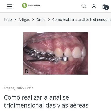
P
P
0
u
u
l
l
Início
Artigos
Ortho
Como realizar a análise tridimension
a
a
r
r
p
p
a
a
r
r
a
a
n
o
a
c
v
o
e
n
g
t
a
e
Artigos
,
Ortho
,
Ortho
ç
ú
ã
d
Como realizar a análise
o
o
tridimensional das vias aéreas