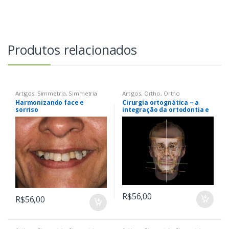
Produtos relacionados
Artigos
,
Simmetria
,
Simmetria
Artigos
,
Ortho
,
Ortho
Harmonizando face e
Cirurgia ortognática – a
sorriso
integração da ortodontia e
cirurgia ortognática por
meio de um diagnóstico
craniofacial tridimensional
em paciente com
assimetria facial
R$
56,00
R$
56,00