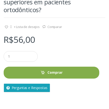
superiores em pacientes
ortodônticos?
+ Lista de desejos
Comparar
R$
56,00
Q
u
a
n
t
Comprar
i
d
a
Perguntas e Respostas
d
e