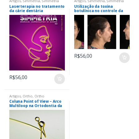
Artigos
,
Simmetria
,
Simmetria
Artigos
,
Simmetria
,
Simmetria
Laserterapia no tratamento
Utilização da toxina
da cárie dentária
botulínica no controle da
disfunção
temporomandibular
muscular – relato de caso
R$
56,00
R$
56,00
Artigos
,
Ortho
,
Ortho
Coluna Point of View – Arco
Multiloop na Ortodontia da
Era Digital. Quando, Por que
e Para Quê?