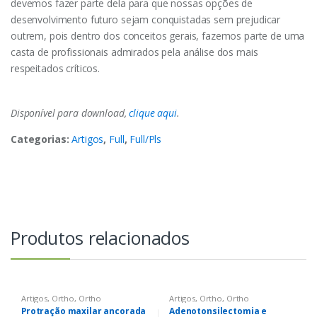
devemos fazer parte dela para que nossas opções de
desenvolvimento futuro sejam conquistadas sem prejudicar
outrem, pois dentro dos conceitos gerais, fazemos parte de uma
casta de profissionais admirados pela análise dos mais
respeitados críticos.
Disponível para download,
clique aqui
.
Categorias:
Artigos
,
Full
,
Full/Pls
Produtos relacionados
Artigos
,
Ortho
,
Ortho
Artigos
,
Ortho
,
Ortho
Protração maxilar ancorada
Adenotonsilectomia e