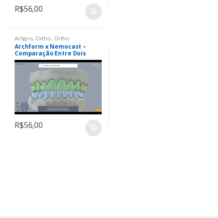
R$
56,00
Artigos
,
Ortho
,
Ortho
Archform x Nemocast –
Comparação Entre Dois
Softwares Ortodônticos
R$
56,00