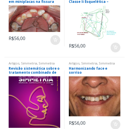
em miniplacas na fissura
Classe Ii Esquelética –
labiopalatina – do
Estudo de Casocontrole
diagnóstico à maturidade
esquelética
R$
56,00
R$
56,00
Artigos
,
Simmetria
,
Simmetria
Artigos
,
Simmetria
,
Simmetria
Revisão sistemática sobre o
Harmonizando face e
tratamento combinado de
sorriso
ácido hialurônico e toxina
botulínica “A” na
harmonização facial
R$
56,00