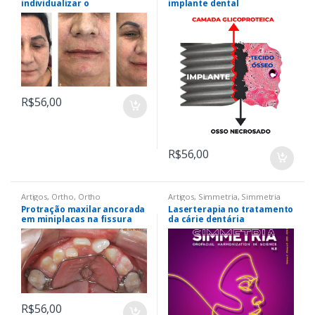
individualizar o
implante dental
preenchimento labial em
cada paciente – série de
casos
R$
56,00
R$
56,00
Artigos
,
Ortho
,
Ortho
Artigos
,
Simmetria
,
Simmetria
Protração maxilar ancorada
Laserterapia no tratamento
em miniplacas na fissura
da cárie dentária
labiopalatina – do
diagnóstico à maturidade
esquelética
R$
56,00