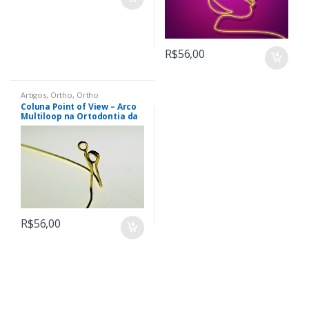
R$
56,00
Artigos
,
Ortho
,
Ortho
Coluna Point of View – Arco
Multiloop na Ortodontia da
Era Digital. Quando, Por que
e Para Quê?
R$
56,00