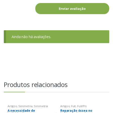
Ainda não há avaliações.
Produtos relacionados
Artigos
,
Simmetria
,
Simmetria
Artigos
,
Full
,
Full/Pls
A necessidade de
Reparação óssea no