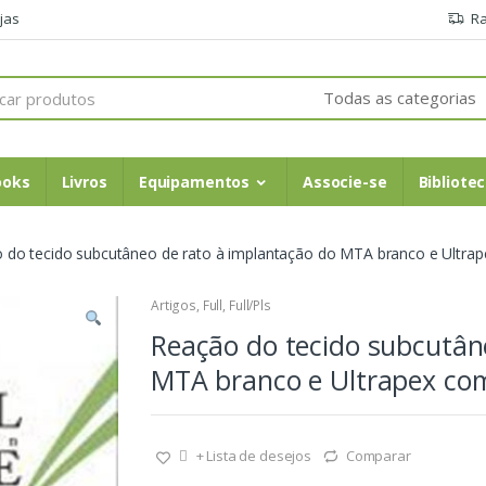
jas
Ra
ooks
Livros
Equipamentos
Associe-se
Bibliotec
 do tecido subcutâneo de rato à implantação do MTA branco e Ultrap
Artigos
,
Full
,
Full/Pls
Reação do tecido subcutân
MTA branco e Ultrapex com
+ Lista de desejos
Comparar