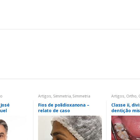
ho
Artigos
,
Simmetria
,
Simmetria
Artigos
,
Ortho
,
 José
Fios de polidioxanona –
Classe ii, div
uel
relato de caso
dentição mis
permanente 
ortopédico f