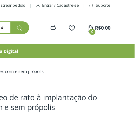
strear pedido
Entrar / Cadastre-se
Suporte
R$
0,00
0
a Digital
ex com e sem própolis
eo de rato à implantação do
 e sem própolis