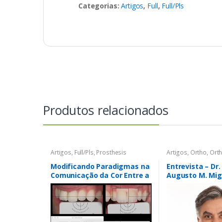
Categorias:
Artigos
,
Full
,
Full/Pls
Produtos relacionados
Artigos
,
Full/Pls
,
Prosthesis
Artigos
,
Ortho
,
Ort
Modificando Paradigmas na
Entrevista – Dr.
Comunicação da Cor Entre a
Augusto M. Mig
Clínica e o Laboratório: o
Sistema Elab