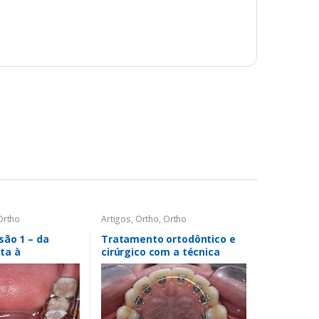
Ortho
Artigos
,
Ortho
,
Ortho
isão 1 – da
Tratamento ortodôntico e
ta à
cirúrgico com a técnica
com aparelho
lingual
uncional e fixo