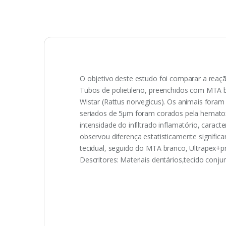
O objetivo deste estudo foi comparar a reaç
Tubos de polietileno, preenchidos com MTA b
Wistar (Rattus norvegicus). Os animais foram
seriados de 5µm foram corados pela hematoxi
intensidade do infiltrado inflamatório, caract
observou diferença estatisticamente signifi
tecidual, seguido do MTA branco, Ultrapex+p
Descritores: Materiais dentários,tecido conjun