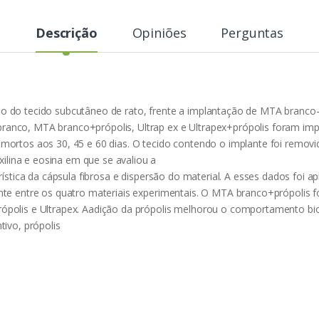
Descrição
Opiniões
Perguntas
ão do tecido subcutâneo de rato, frente a implantação de MTA branco-
ranco, MTA branco+própolis, Ultrap ex e Ultrapex+própolis foram im
 mortos aos 30, 45 e 60 dias. O tecido contendo o implante foi remov
lina e eosina em que se avaliou a
erística da cápsula fibrosa e dispersão do material. A esses dados foi 
cante entre os quatro materiais experimentais. O MTA branco+própolis
rópolis e Ultrapex. Aadição da própolis melhorou o comportamento bio
tivo, própolis