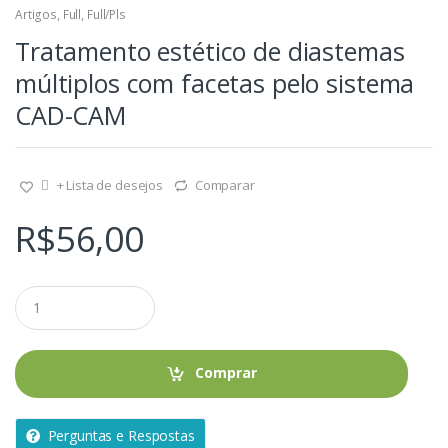
Artigos
,
Full
,
Full/Pls
Tratamento estético de diastemas
múltiplos com facetas pelo sistema
CAD-CAM
+ Lista de desejos
Comparar
R$
56,00
Q
u
a
n
t
Comprar
i
d
a
Perguntas e Respostas
d