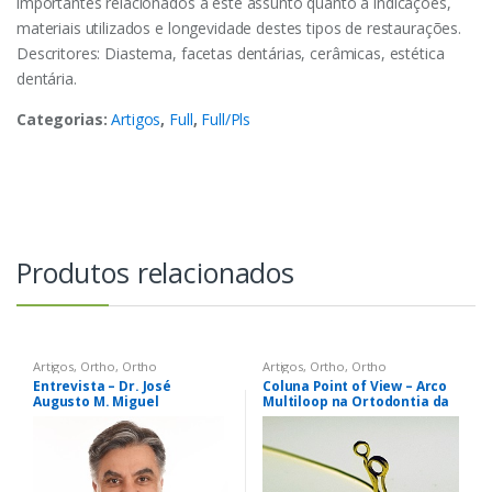
importantes relacionados a este assunto quanto a indicações,
materiais utilizados e longevidade destes tipos de restaurações.
Descritores: Diastema, facetas dentárias, cerâmicas, estética
dentária.
Categorias:
Artigos
,
Full
,
Full/Pls
Produtos relacionados
Artigos
,
Ortho
,
Ortho
Artigos
,
Ortho
,
Ortho
Entrevista – Dr. José
Coluna Point of View – Arco
Augusto M. Miguel
Multiloop na Ortodontia da
Era Digital. Quando, Por que
e Para Quê?