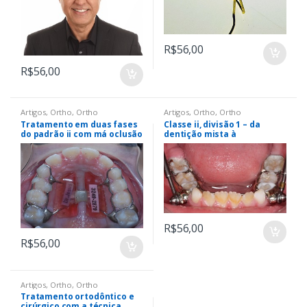
R$
56,00
R$
56,00
Artigos
,
Ortho
,
Ortho
Artigos
,
Ortho
,
Ortho
Tratamento em duas fases
Classe ii, divisão 1 – da
do padrão ii com má oclusão
dentição mista à
de classe ii, divisão 1 por
permanente com aparelho
protrusão maxilar
ortopédico funcional e fixo
R$
56,00
R$
56,00
Artigos
,
Ortho
,
Ortho
Tratamento ortodôntico e
cirúrgico com a técnica