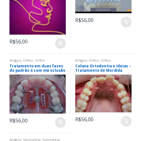
R$
56,00
R$
56,00
Artigos
,
Ortho
,
Ortho
Artigos
,
Ortho
,
Ortho
Tratamento em duas fases
Coluna Ortodontia e Ideias –
do padrão ii com má oclusão
Tratamento de Mordida
de classe ii, divisão 1 por
Aberta com a Técnica
protrusão maxilar
Ortodôntica Fixa Sem
Bráquetes, com Tecnologia
Tridimensional 3DBOT
(Bracketless Orthodontics
Treatment)
R$
56,00
R$
56,00
Artigos
,
Simmetria
,
Simmetria