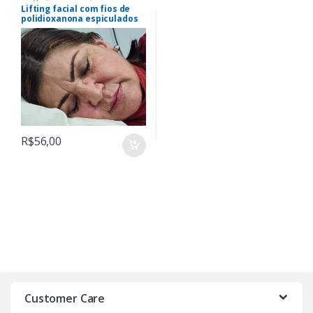
Lifting facial com fios de
polidioxanona espiculados
(PDO) em paciente com
assimetria facial
R$
56,00
Customer Care