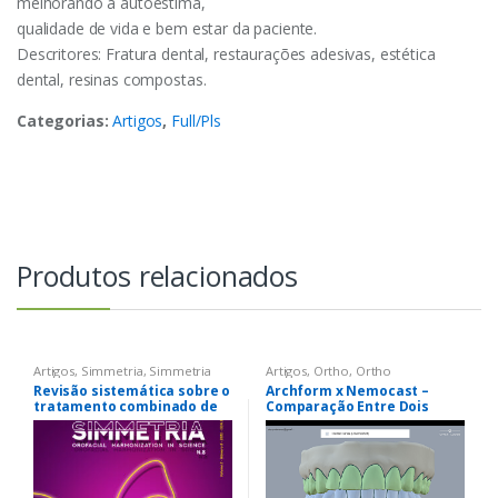
melhorando a autoestima,
qualidade de vida e bem estar da paciente.
Descritores: Fratura dental, restaurações adesivas, estética
dental, resinas compostas.
Categorias:
Artigos
,
Full/Pls
Produtos relacionados
Artigos
,
Simmetria
,
Simmetria
Artigos
,
Ortho
,
Ortho
Revisão sistemática sobre o
Archform x Nemocast –
tratamento combinado de
Comparação Entre Dois
ácido hialurônico e toxina
Softwares Ortodônticos
botulínica “A” na
harmonização facial