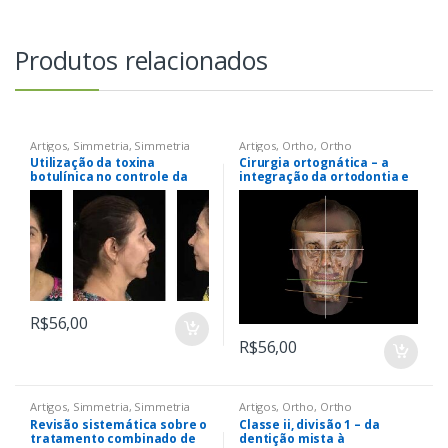
Produtos relacionados
Artigos
,
Simmetria
,
Simmetria
Artigos
,
Ortho
,
Ortho
Utilização da toxina
Cirurgia ortognática – a
botulínica no controle da
integração da ortodontia e
disfunção
cirurgia ortognática por
temporomandibular
meio de um diagnóstico
muscular – relato de caso
craniofacial tridimensional
em paciente com
assimetria facial
R$
56,00
R$
56,00
Artigos
,
Simmetria
,
Simmetria
Artigos
,
Ortho
,
Ortho
Revisão sistemática sobre o
Classe ii, divisão 1 – da
tratamento combinado de
dentição mista à