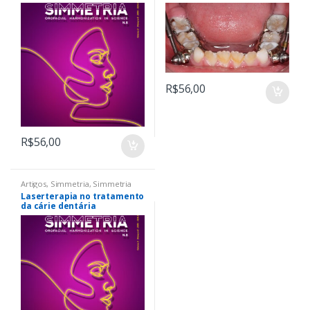
ácido hialurônico e toxina
permanente com aparelho
botulínica “A” na
ortopédico funcional e fixo
harmonização facial
R$
56,00
R$
56,00
Artigos
,
Simmetria
,
Simmetria
Laserterapia no tratamento
da cárie dentária