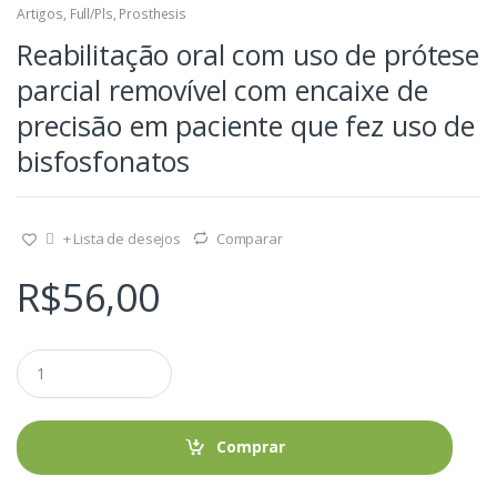
Artigos
,
Full/Pls
,
Prosthesis
Reabilitação oral com uso de prótese
parcial removível com encaixe de
precisão em paciente que fez uso de
bisfosfonatos
+ Lista de desejos
Comparar
R$
56,00
Q
u
a
n
t
Comprar
i
d