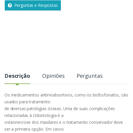
a
Perguntas e Respostas
d
e
Descrição
Opiniões
Perguntas
Os medicamentos antirreabsortivos, como os bisfosfonatos, são
usados para tratamento
de diversas patologias ósseas. Uma de suas complicações
relacionadas à Odontologia é a
osteonecrose dos maxilares e o tratamento conservador deve
ser a primeira opção. Em casos