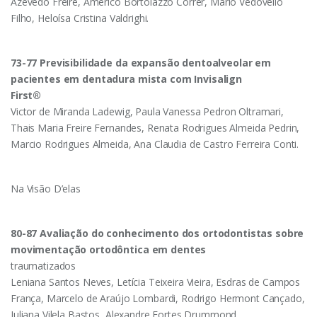
Azevedo Freire, Américo Bortolazzo Correr, Mário Vedovello
Filho, Heloísa Cristina Valdrighi.
73-77 Previsibilidade da expansão dentoalveolar em
pacientes em dentadura mista com Invisalign
First®
Victor de Miranda Ladewig, Paula Vanessa Pedron Oltramari,
Thais Maria Freire Fernandes, Renata Rodrigues Almeida Pedrin,
Marcio Rodrigues Almeida, Ana Claudia de Castro Ferreira Conti.
Na Visão D’elas
80-87 Avaliação do conhecimento dos ortodontistas sobre
movimentação ortodôntica em dentes
traumatizados
Leniana Santos Neves, Letícia Teixeira Vieira, Esdras de Campos
França, Marcelo de Araújo Lombardi, Rodrigo Hermont Cançado,
Juliana Vilela Bastos, Alexandre Fortes Drummond.