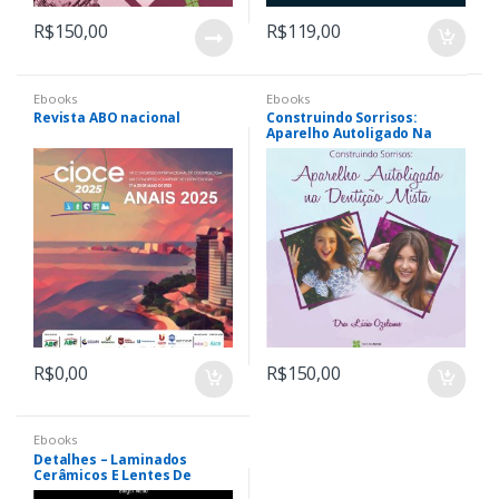
R$
150,00
R$
119,00
Ebooks
Ebooks
Revista ABO nacional
Construindo Sorrisos:
Aparelho Autoligado Na
Dentição Mista – E-Book
R$
0,00
R$
150,00
Ebooks
Detalhes – Laminados
Cerâmicos E Lentes De
Contato Dentais – Espanhol