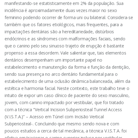
manifestando-se estatisticamente em 2% da população. Sua
incidência é aproximadamente duas vezes maior no sexo
feminino podendo ocorrer de forma uni ou bilateral. Considera-se
também que os fatores etiológicos, mais frequentes, para a
impactações dentárias são a hereditariedade, distúrbios
endócrinos e as síndromes com malformações faciais, sendo
que o canino pelo seu sinuoso trajeto de erupção é bastante
propenso a essa desordem. Vale salientar que, tais elementos
dentários desempenham um importante papel no
estabelecimento e manutenção da forma e função da dentição,
sendo sua presença no arco dentário fundamental para o
estabelecimento de uma oclusão dinâmica balanceada, além da
estética e harmonia facial. Neste contexto, este trabalho teve o
intuito de expor um caso clínico de paciente do sexo masculino,
jovem, com canino impactado por vestibular, que foi tratado
com a técnica “Vertical Incision Subperiosteal Tunnel Access
(V.I.S.T.A.)” – Acesso em Túnel com Incisão Vertical
Subperiosteal-. Concluindo que mesmo sendo nova e com
poucos estudos a cerca de tal mecânica, a técnica V.I.S.T.A. foi
efetiva em tracionar o canino superior incluso por vestibular,