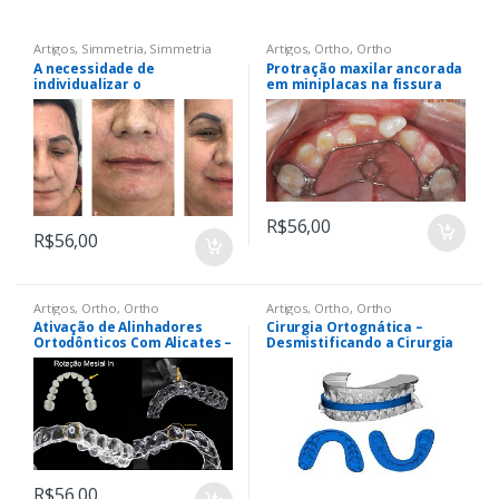
Artigos
,
Simmetria
,
Simmetria
Artigos
,
Ortho
,
Ortho
A necessidade de
Protração maxilar ancorada
individualizar o
em miniplacas na fissura
preenchimento labial em
labiopalatina – do
cada paciente – série de
diagnóstico à maturidade
casos
esquelética
R$
56,00
R$
56,00
Artigos
,
Ortho
,
Ortho
Artigos
,
Ortho
,
Ortho
Ativação de Alinhadores
Cirurgia Ortognática –
Ortodônticos Com Alicates –
Desmistificando a Cirurgia
Uma Alternativa para
Ortognática – Uma Nova
Obtenção de Resultados
Visão
R$
56,00