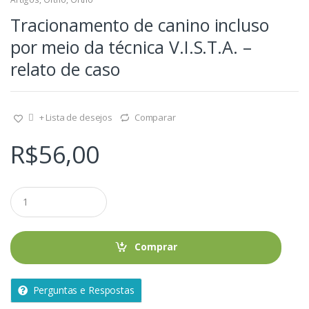
Tracionamento de canino incluso
por meio da técnica V.I.S.T.A. –
relato de caso
+ Lista de desejos
Comparar
R$
56,00
Q
u
a
n
t
Comprar
i
d
a
Perguntas e Respostas
d
e