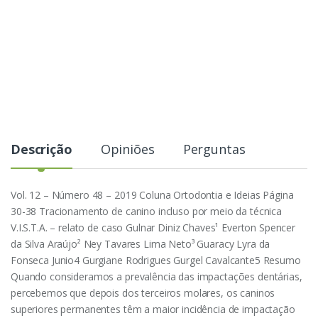
Descrição
Opiniões
Perguntas
Vol. 12 – Número 48 – 2019 Coluna Ortodontia e Ideias Página
30-38 Tracionamento de canino incluso por meio da técnica
V.I.S.T.A. – relato de caso Gulnar Diniz Chaves¹ Everton Spencer
da Silva Araújo² Ney Tavares Lima Neto³ Guaracy Lyra da
Fonseca Junio4 Gurgiane Rodrigues Gurgel Cavalcante5 Resumo
Quando consideramos a prevalência das impactações dentárias,
percebemos que depois dos terceiros molares, os caninos
superiores permanentes têm a maior incidência de impactação