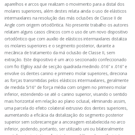
aparelhos e arcos que realizam o movimento para a distal dos
molares superiores, além destes relata ainda o uso de elásticos
intermaxilares na resolução das más oclusões de Classe II de
Angle com origem ortodôntica. No presente trabalho os autores
relatam alguns casos clínicos com o uso de um novo dispositivo
ortodôntico que com auxílio de elásticos intermaxilares distaliza
os molares superiores e o segmento posterior, durante a
mecânica de tratamento da má oclusão de Classe II, sem
extração. Este dispositivo é um arco seccionado confeccionado
com fio Elgiloy azul de secção quadrada medindo .016” x .016” e
envolve os dentes canino e primeiro molar superiores, direciona
as forças transmitidas pelos elásticos intermaxilares, geralmente
de medida 5/16” de força média com origem no primeiro molar
inferior, estendendo-se até o canino superior, visando o sentido
mais horizontal em relação ao plano oclusal, eliminando assim,
uma parcela do efeito colateral extrusivo dos dentes superiores,
aumentando a eficácia da distalização do segmento posterior
superior sem sobrecarregar a ancoragem estabelecida no arco
inferior, podendo, portanto, ser utilizado uni ou bilateralmente