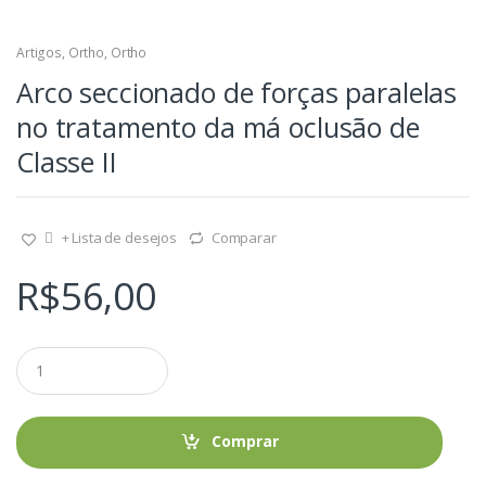
Artigos
,
Ortho
,
Ortho
Arco seccionado de forças paralelas
no tratamento da má oclusão de
Classe II
+ Lista de desejos
Comparar
R$
56,00
Q
u
a
n
t
Comprar
i
d