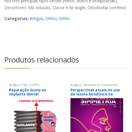
nos três principais tipos faciais (meso, dólico e braquifaciais).
Descritores: Má oclusão, Classe II de Angle, Ortodontia corretiva.
Categorias:
Artigos
,
Ortho
,
Ortho
Produtos relacionados
Artigos
,
Full
,
Full/Pls
Artigos
,
Simmetria
,
Simmetria
Reparação óssea no
Perspectivas atuais no uso
implante dental
da toxina botulínica na
implantodontia