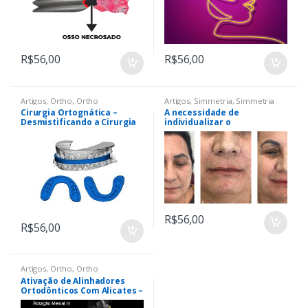
R$
56,00
R$
56,00
Artigos
,
Ortho
,
Ortho
Artigos
,
Simmetria
,
Simmetria
Cirurgia Ortognática –
A necessidade de
Desmistificando a Cirurgia
individualizar o
Ortognática – Uma Nova
preenchimento labial em
Visão
cada paciente – série de
casos
R$
56,00
R$
56,00
Artigos
,
Ortho
,
Ortho
Ativação de Alinhadores
Ortodônticos Com Alicates –
Uma Alternativa para