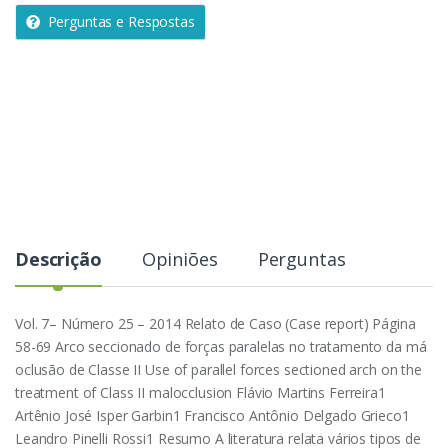
a
Perguntas e Respostas
d
e
Descrição
Opiniões
Perguntas
Vol. 7– Número 25 – 2014 Relato de Caso (Case report) Página
58-69 Arco seccionado de forças paralelas no tratamento da má
oclusão de Classe II Use of parallel forces sectioned arch on the
treatment of Class II malocclusion Flávio Martins Ferreira1
Artênio José Isper Garbin1 Francisco Antônio Delgado Grieco1
Leandro Pinelli Rossi1 Resumo A literatura relata vários tipos de