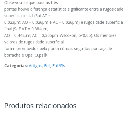
Observou-se que para as três
pontas houve diferença estatística significante entre a rugosidade
superficial inicial (SaI AT =
0,023μm; AO = 0,026μm e AC = 0,026μm) e rugosidade superficial
final (SaF AT = 0,384μm;
AO = 0,442μm; AC = 0,305μm; Wilcoxon, p<0,05). Os menores
valores de rugosidade superficial
foram promovidos pela ponta cônica, seguidos por taça de
borracha e Opal Cups®
Categorias:
Artigos
,
Full
,
Full/Pls
Produtos relacionados