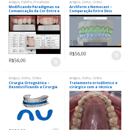
Artigos
,
Full/Pls
,
Prosthesis
Artigos
,
Ortho
,
Ortho
Modificando Paradigmas na
Archform x Nemocast –
Comunicação da Cor Entre a
Comparação Entre Dois
Clínica e o Laboratório: o
Softwares Ortodônticos
Sistema Elab
R$
56,00
R$
56,00
Artigos
,
Ortho
,
Ortho
Artigos
,
Ortho
,
Ortho
Cirurgia Ortognática –
Tratamento ortodôntico e
Desmistificando a Cirurgia
cirúrgico com a técnica
Ortognática – Uma Nova
lingual
Visão